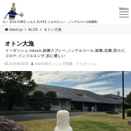
Menu
モノ【CULTURE】にも人【LIFE】にもやさしい、ノンアルコール除菌剤
iidash.jp
BLOG
オトン大漁
オトン大漁
イーダッシュ,iidash,除菌スプレー,ノンアルコール,除菌,抗菌,防カビ,
コロナ,インフルエンザ,肌に優しい
30/09/2025
iidash君ダッシュで除菌 イイダッシュ