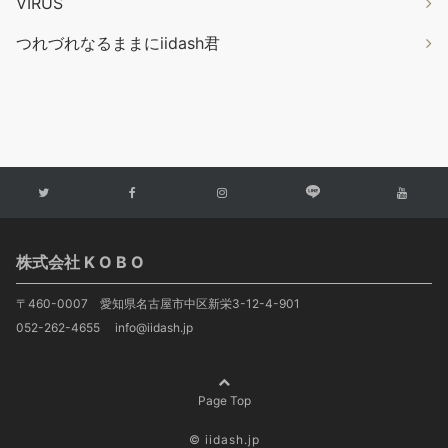
VIRUS
つれづれなるままにiidash君
株式会社 K O B O
〒460-0007 愛知県名古屋市中区新栄3-12-4-901
052-262-4655 info@iidash.jp
Page Top
© iidash.jp