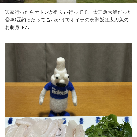
実家行ったらオトンが釣り🎣行ってて、太刀魚大漁だった
😍40匹釣ったって👏おかげでオイラの晩御飯は太刀魚の
お刺身🍺😋