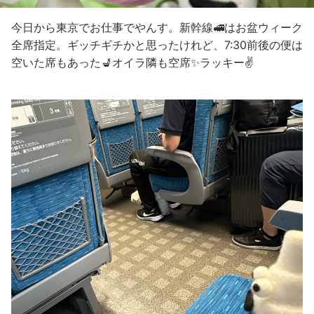
今日から東京でお仕事でやんす。新幹線🚅はお盆ウィーク
全席指定。ギッチギチかと思ったけれど、7:30前後の便は
空いた席もあった💺オイラ隣も空席✨ラッキー✌️