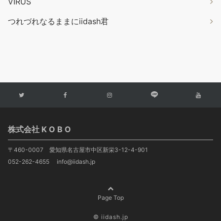
VIRUS
つれづれなるままにiidash君
株式会社 K O B O
〒460-0007 愛知県名古屋市中区新栄3-12-4-901
052-262-4655 info@iidash.jp
Page Top
© iidash.jp