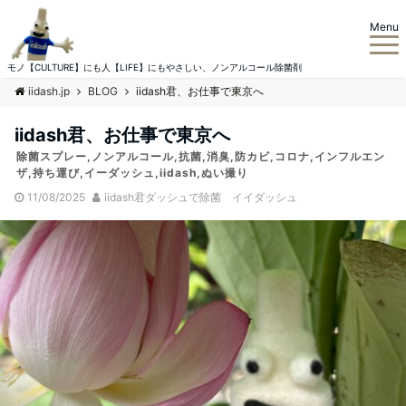
Menu
モノ【CULTURE】にも人【LIFE】にもやさしい、ノンアルコール除菌剤
iidash.jp
BLOG
iidash君、お仕事で東京へ
iidash君、お仕事で東京へ
除菌スプレー,ノンアルコール,抗菌,消臭,防カビ,コロナ,インフルエン
ザ,持ち運び,イーダッシュ,iidash,ぬい撮り
11/08/2025
iidash君ダッシュで除菌 イイダッシュ