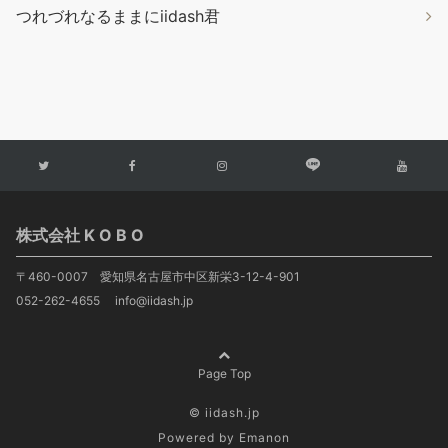
つれづれなるままにiidash君
株式会社 K O B O
〒460-0007 愛知県名古屋市中区新栄3-12-4-901
052-262-4655 info@iidash.jp
Page Top
© iidash.jp
Powered by
Emanon