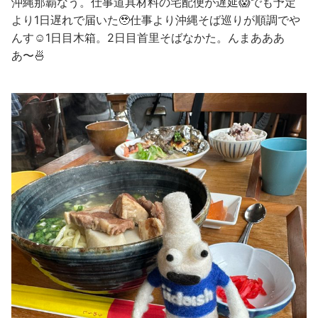
沖縄那覇なう。仕事道具材料の宅配便が遅延😱でも予定
より1日遅れで届いた🥹仕事より沖縄そば巡りが順調でや
んす☺️1日目木箱。2日目首里そばなかた。んまあああ
あ〜🍜