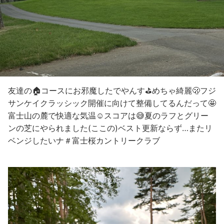
友達の🏠コースにお邪魔したでやんす⛳️めちゃ綺麗🫢フジ
サンケイクラッシック開催に向けて整備してるんだって🤩
富士山の麓で快適な気温☺️スコアは😅夏のラフとグリー
ンの芝にやられました(ここの)ベスト更新ならず…またリ
ベンジしたいナ＃富士桜カントリークラブ