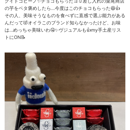
グイドゴビーノ✨チョコもらったヨ☺️差し入れの栗尾商店
の芋をベタ褒めしたら…今度はこのチョコもらった😆👍
その人、美味そうなものを食べずに直感で選ぶ能力がある
んだって🤣オイラこのブランド知らなかったけど、お味
は…めっちゃ美味いわ🤤✨ヴジュアルも👍my手土産リス
トにON📝