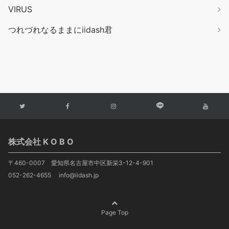
VIRUS
つれづれなるままにiidash君
株式会社 K O B O
〒460-0007 愛知県名古屋市中区新栄3-12-4-901
052-262-4655 info@iidash.jp
Page Top