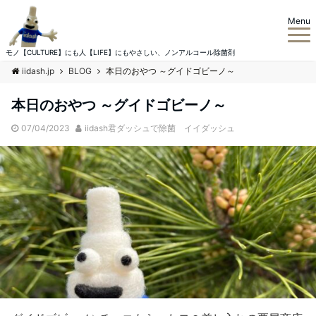
Menu
モノ【CULTURE】にも人【LIFE】にもやさしい、ノンアルコール除菌剤
iidash.jp
BLOG
本日のおやつ ～グイドゴビーノ～
本日のおやつ ～グイドゴビーノ～
07/04/2023
iidash君ダッシュで除菌 イイダッシュ