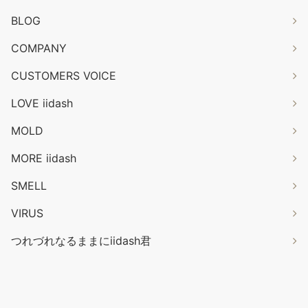
BLOG
COMPANY
CUSTOMERS VOICE
LOVE iidash
MOLD
MORE iidash
SMELL
VIRUS
つれづれなるままにiidash君