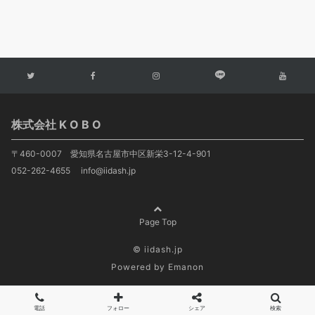
株式会社 K O B O
〒460-0007 愛知県名古屋市中区新栄3-12-4-901
052-262-4655 info@iidash.jp
Page Top
© iidash.jp
Powered by
Emanon
電話
フォロー
シェア
検索