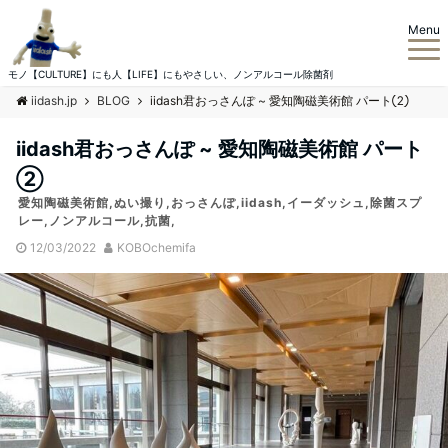
Menu
モノ【CULTURE】にも人【LIFE】にもやさしい、ノンアルコール除菌剤
iidash.jp
BLOG
iidash君おっさんぽ ~ 愛知陶磁美術館 パート②
iidash君おっさんぽ ~ 愛知陶磁美術館 パート
②
愛知陶磁美術館,ぬい撮り,おっさんぽ,iidash,イーダッシュ,除菌スプ
レー,ノンアルコール,抗菌,
12/03/2022
KOBOchemifa