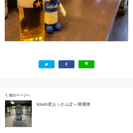
前のページへ
iidash君おっさんぽ ~ 開運狸