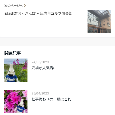
次のページへ
iidash君おっさんぽ ~ 庄内川ゴルフ俱楽部
関連記事
24/06/2023
穴場が人気店に
25/04/2023
仕事終わりの一服はこれ