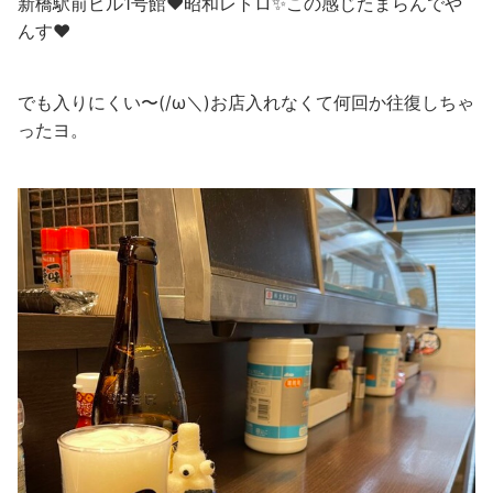
新橋駅前ビル1号館❤️昭和レトロ✨この感じたまらんでや
んす❤️
でも入りにくい〜(/ω＼)お店入れなくて何回か往復しちゃ
ったヨ。