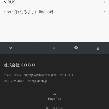
VIRUS
つれづれなるままにiidash君
株式会社 K O B O
〒460-0007 愛知県名古屋市中区新栄3-12-4-901
052-262-4655 info@iidash.jp
Page Top
© iidash.jp