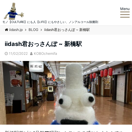
Menu
モノ【CULTURE】にも人【LIFE】にもやさしい、ノンアルコール除菌剤
iidash.jp
BLOG
iidash君おっさんぽ ~ 新橋駅
iidash君おっさんぽ ~ 新橋駅
11/02/2022
KOBOchemifa